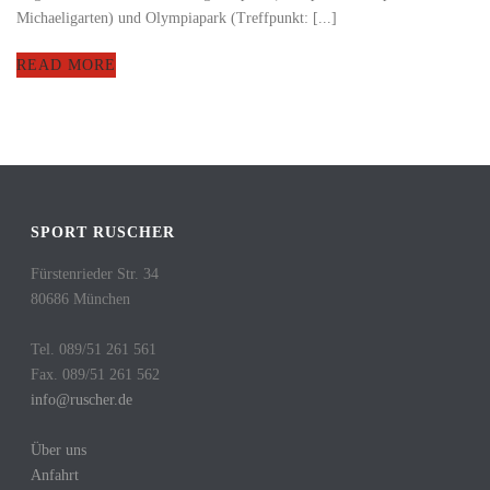
Michaeligarten) und Olympiapark (Treffpunkt: [...]
READ MORE
SPORT RUSCHER
Fürstenrieder Str. 34
80686 München
Tel. 089/51 261 561
Fax. 089/51 261 562
info@ruscher.de
Über uns
Anfahrt