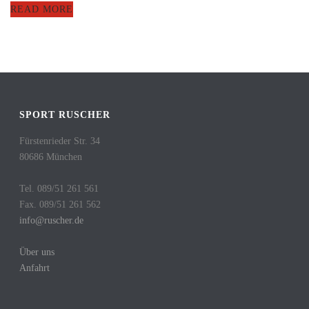
READ MORE
SPORT RUSCHER
Fürstenrieder Str. 34
80686 München
Tel. 089/51 261 561
Fax. 089/51 261 562
info@ruscher.de
Über uns
Anfahrt