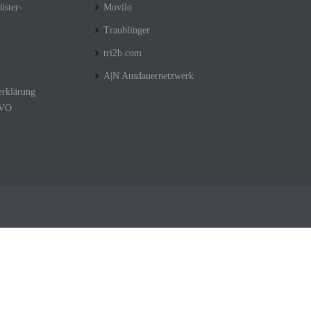
üster-
Movilo
Traublinger
tri2b.com
A|N Ausdauernetzwerk
erklärung
GVO