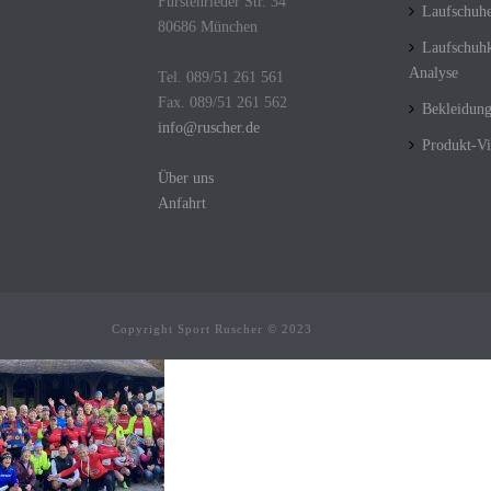
Fürstenrieder Str. 34
Laufschuh
80686 München
Laufschuhk
Analyse
Tel. 089/51 261 561
Fax. 089/51 261 562
Bekleidun
info@ruscher.de
Produkt-Vi
Über uns
Anfahrt
Copyright Sport Ruscher © 2023