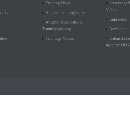
e
Training News
Streckengefl
Videos
auf /
Angebot Trainingskurse
Impressum
Angebot Diagnostik &
g
Trainingsplanung
Newsletter
deos
Trainings-Videos
Datenschutz
nach der DS