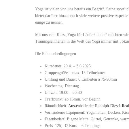
Yoga ist vielen von uns bereits ein Begriff. Seine sportli
bietet darüber hinaus noch viele weitere positive Aspe
einige zu nennen,
Mit unserem Kurs „Yoga für Läufer/-innen“ möchten wir 
Trainingseinheiten in die Welt des Yoga immer mit Fokus
Die Rahmenbedingungen:
Kursdauer: 29.4. – 3.6.2025
Gruppengröße – max. 15 Teilnehmer
Umfang und Dauer: 6 Einheiten á 75-90min
Wochentag: Dienstag
Uhrzeit: 19:00 – 20:30
Treffpunkt: ab 15min. vor Beginn
Räumlichkeit:
Aussenhalle der Rudolph-Diesel-Rea
Vorhandenes Equipment: Yogamatten, Decken, Kiss
Eigenbedarf: Eigene Matte, Gürtel, Getränke, war
Preis: 125,- €/ Kurs = 6 Trainings