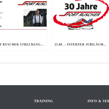
SPORT RUSCHER STRECKENGEFLÜSTER – DER PODCAST – FOLGE 9: HARALD LILL – DER MONOPTEROSLAUF UND SEIN GRÜNDER
25.09. – INTERNER JUBILÄUMSABEND
TRAINING
INFO & SE